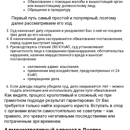
Обжалование с помощью жалобы в вышестоящий орган
или вышестоящему должностному лицу;
Обращение в прокуратуру.
Первый путь самый простой и популярный, поэтому
далее рассматриваем его ход.
Суд назначает дату слушания и уведомляет Вас о ней не позднее
трех дней до его начала;
В назначенный день заслушивается обжалование постановления,
перед судом выступает защита;
Руководствуясь статьей 280 КУоАП, суд устанавливает
причастность лица к совершению правонарушения, обстоятельства
нарушения, наличие имущественного вреда и выносит
постановление:
наложении админ. взыскания;
применении мер воздействия, предусмотренных ст.24
КоАП;
прекращении дела.
Если доводы защиты убедили суд, дело закрывается. Нет – можно
подать апелляцию или использовать другие пути обжалования.
Как видите, процесс кропотливый и сложный, но при
грамотном подходе результат гарантирован. От Вас
требуется только найти хорошего юриста. Вступать в спор
с органами власти самостоятельно не советуем – как
правило, это чревато негативными последствиями или
потраченным зря временем.
Административный адвокат в Днепре