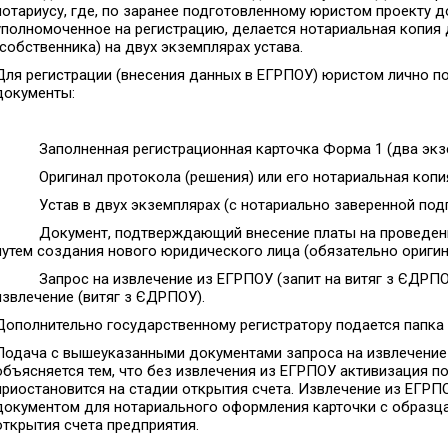
нотариусу, где, по заранее подготовленному юристом проекту 
уполномоченное на регистрацию, делается нотариальная копия 
(собственника) на двух экземплярах устава.
Для регистрации (внесения данных в ЕГРПОУ) юристом лично 
документы:
• Заполненная регистрационная карточка Форма 1 (два экзе
• Оригинал протокола (решения) или его нотариальная копия
• Устав в двух экземплярах (с нотариально заверенной подп
• Документ, подтверждающий внесение платы на проведение
путем создания нового юридического лица (обязательно оригин
• Запрос на извлечение из ЕГРПОУ (запит на витяг з ЄДРПО
извлечение (витяг з ЄДРПОУ).
Дополнительно государственному регистратору подается папка н
Подача с вышеуказанными документами запроса на извлечение 
объясняется тем, что без извлечения из ЕГРПОУ активизация 
приостановится на стадии открытия счета. Извлечение из ЕГРП
документом для нотариального оформления карточки с образца
открытия счета предприятия.