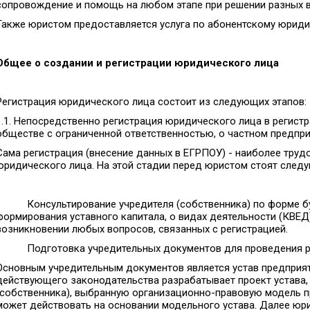
сопровождение и помощь на любом этапе при решении разных 
Также юристом предоставляется услуга по абонентскому юрид
Общее о создании и регистрации юридического лица
Регистрация юридического лица состоит из следующих этапов:
1.1. Непосредственно регистрация юридического лица в регист
обществе с ограниченной ответственностью, о частном предпри
Сама регистрация (внесение данных в ЕГРПОУ) - наиболее труд
юридического лица. На этой стадии перед юристом стоят след
• Консультирование учредителя (собственника) по форме бу
формирования уставного капитала, о видах деятельности (КВЕ
возникновении любых вопросов, связанных с регистрацией.
• Подготовка учредительных документов для проведения ре
Основным учредительным документов является устав предприят
действующего законодательства разрабатывает проект устава, 
(собственника), выбранную организационно-правовую модель п
может действовать на основании модельного устава. Далее юр