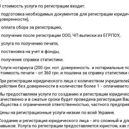
В стоимость услуги по регистрации входит:
- подготовка необходимых документов для регистрации юридиче
доверенности),
- оплата сбора за регистрацию,
- получение после регистрации ООО, ЧП выписки из ЕГРПОУ,
- услуга по получению печати,
- постановка на учет в фонды,
- получение справки статистики.
Услуги нотариуса (200 грн. нот. доверенность и нотариальные под
стоимость печати - от 360 грн. и пошлина за справку статистики
При регистрации юридического лица с количеством учредителей
действия без доверенности в количестве более 1 - оплачиваетс
Мы предоставляем услуги по созданию и регистрации юридичес
качественно и в сжатые сроки будет проведена регистрация Ва
общества с ограниченной ответственностью, частного предпри
Цены на регистрационные услуги низкие по всей Украине.
Создание и регистрация юридического лица - это сложный и д
навыков. Услуга по регистрации предоставляется юристом, как 