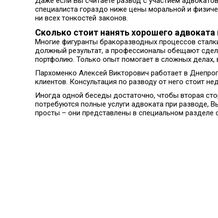
Даже если Вы считаете развод с участием адвокатов
специалиста гораздо ниже цены моральной и физичес
ни всех тонкостей законов.
Сколько стоит нанять хорошего адвоката
Многие фигуранты бракоразводных процессов сталкив
должный результат, а профессионалы обещают сдела
портфолию. Только опыт помогает в сложных делах, в
Пархоменко Алексей Викторович работает в Днепропе
клиентов. Консультация по разводу от него стоит не
Иногда одной беседы достаточно, чтобы вторая стор
потребуются полные услуги адвоката при разводе, В
просты – они представлены в специальном разделе с