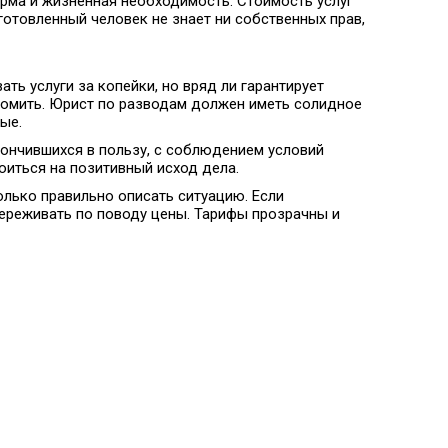
орма и жизненная необходимость. Стоимость услуг
отовленный человек не знает ни собственных прав,
ь услуги за копейки, но вряд ли гарантирует
ономить. Юрист по разводам должен иметь солидное
ые.
кончившихся в пользу, с соблюдением условий
оиться на позитивный исход дела.
олько правильно описать ситуацию. Если
переживать по поводу цены. Тарифы прозрачны и