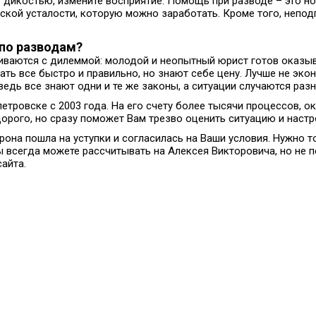
 дикостью, измените восприятие. Помощь при разводе – это н
кой усталости, которую можно заработать. Кроме того, неподг
 по разводам?
аются с дилеммой: молодой и неопытный юрист готов оказыват
ть все быстро и правильно, но знают себе цену. Лучше не эк
едь все знают одни и те же законы, а ситуации случаются разн
тровске с 2003 года. На его счету более тысячи процессов, о
дорого, но сразу поможет Вам трезво оценить ситуацию и настр
она пошла на уступки и согласилась на Ваши условия. Нужно т
ы всегда можете рассчитывать на Алексея Викторовича, но не 
айта.